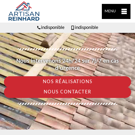
MENU
indisponible
indisponible
Nous intervenons 24h/24 sur 7j/7 en cas
d'urgence
NOS RÉALISATIONS
NOUS CONTACTER