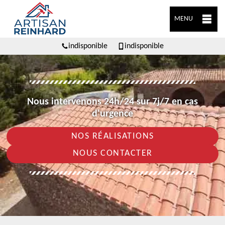
MENU
indisponible
indisponible
Nous intervenons 24h/24 sur 7j/7 en cas
d'urgence
NOS RÉALISATIONS
NOUS CONTACTER