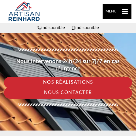
MENU
indisponible
indisponible
Nous intervenons 24h/24 sur 7j/7 en cas
d'urgence
NOS RÉALISATIONS
NOUS CONTACTER