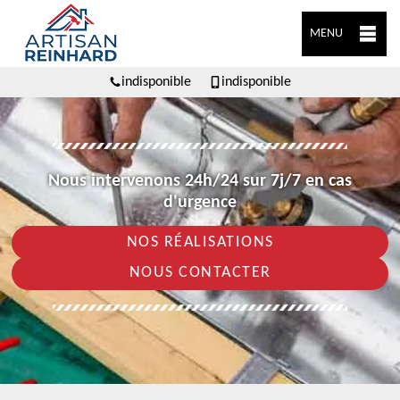
MENU
indisponible
indisponible
Nous intervenons 24h/24 sur 7j/7 en cas
d'urgence
NOS RÉALISATIONS
NOUS CONTACTER