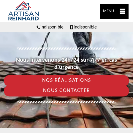
MENU
indisponible
indisponible
Nous intervenons 24h/24 sur 7j/7 en cas
d'urgence
NOS RÉALISATIONS
NOUS CONTACTER