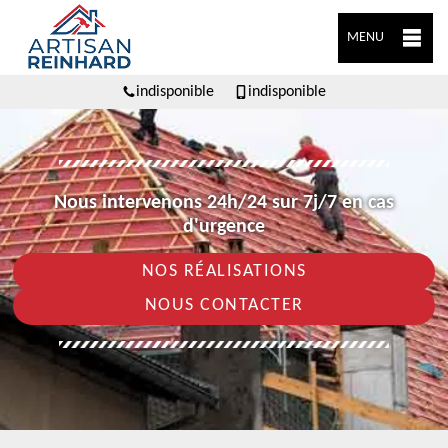
MENU
indisponible
indisponible
Nous intervenons 24h/24 sur 7j/7 en cas
d'urgence
NOS RÉALISATIONS
NOUS CONTACTER