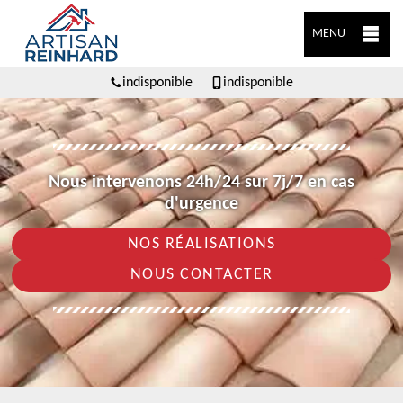
MENU
indisponible
indisponible
Nous intervenons 24h/24 sur 7j/7 en cas
d'urgence
NOS RÉALISATIONS
NOUS CONTACTER