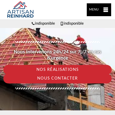
MENU
indisponible
indisponible
Nous intervenons 24h/24 sur 7j/7 en cas
d'urgence
NOS RÉALISATIONS
NOUS CONTACTER