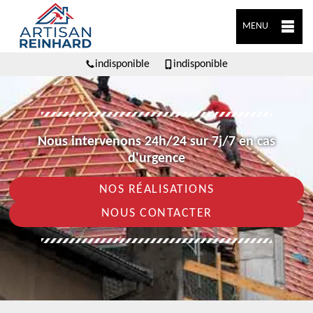
MENU
indisponible
indisponible
Nous intervenons 24h/24 sur 7j/7 en cas
d'urgence
NOS RÉALISATIONS
NOUS CONTACTER