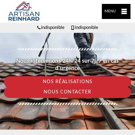
MENU
indisponible
indisponible
Nous intervenons 24h/24 sur 7j/7 en cas
d'urgence
NOS RÉALISATIONS
NOUS CONTACTER