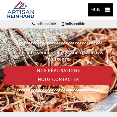
MENU
indisponible
indisponible
Nous intervenons 24h/24 sur 7j/7 en cas
d'urgence
NOS RÉALISATIONS
NOUS CONTACTER