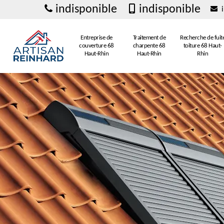
indisponible
indisponible
i
Entreprise de
Traitement de
Recherche de fuit
couverture 68
charpente 68
toiture 68 Haut-
Haut-Rhin
Haut-Rhin
Rhin