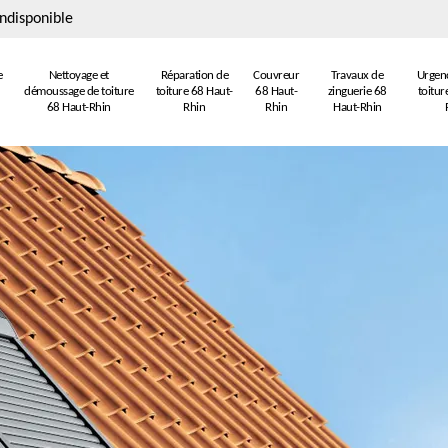
ndisponible
e
Nettoyage et
Réparation de
Couvreur
Travaux de
Urgenc
démoussage de toiture
toiture 68 Haut-
68 Haut-
zinguerie 68
toitur
68 Haut-Rhin
Rhin
Rhin
Haut-Rhin