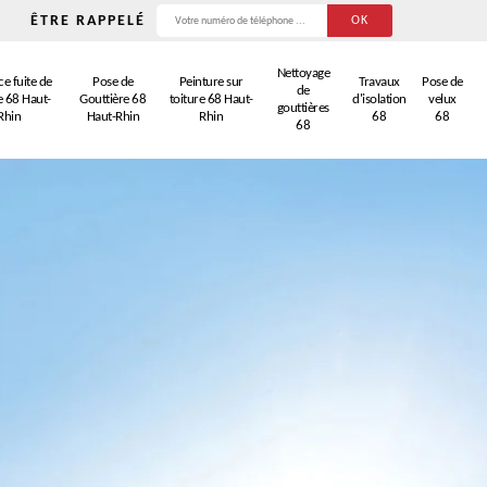
ÊTRE RAPPELÉ
Nettoyage
e fuite de
Pose de
Peinture sur
Travaux
Pose de
de
e 68 Haut-
Gouttière 68
toiture 68 Haut-
d'isolation
velux
gouttières
Rhin
Haut-Rhin
Rhin
68
68
68