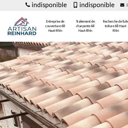
indisponible
indisponible
i
Entreprise de
Traitement de
Recherche de fuit
couverture 68
charpente 68
toiture 68 Haut-
Haut-Rhin
Haut-Rhin
Rhin