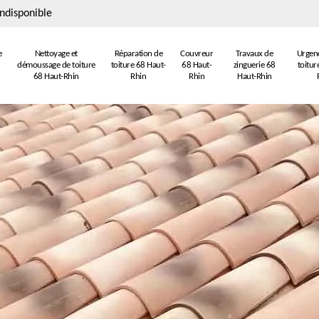
ndisponible
e
Nettoyage et
Réparation de
Couvreur
Travaux de
Urgenc
démoussage de toiture
toiture 68 Haut-
68 Haut-
zinguerie 68
toitur
68 Haut-Rhin
Rhin
Rhin
Haut-Rhin