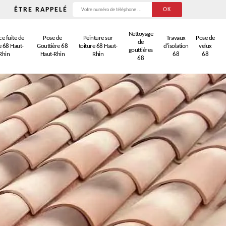
ÊTRE RAPPELÉ
Nettoyage
e fuite de
Pose de
Peinture sur
Travaux
Pose de
de
e 68 Haut-
Gouttière 68
toiture 68 Haut-
d'isolation
velux
gouttières
Rhin
Haut-Rhin
Rhin
68
68
68