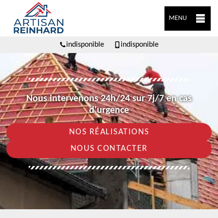
MENU
indisponible
indisponible
Nous intervenons 24h/24 sur 7j/7 en cas
d'urgence
NOS RÉALISATIONS
NOUS CONTACTER