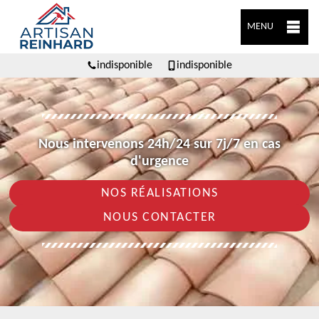
MENU
indisponible
indisponible
Nous intervenons 24h/24 sur 7j/7 en cas
d'urgence
NOS RÉALISATIONS
NOUS CONTACTER