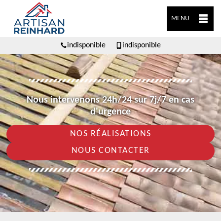
MENU
indisponible
indisponible
Nous intervenons 24h/24 sur 7j/7 en cas
d'urgence
NOS RÉALISATIONS
NOUS CONTACTER