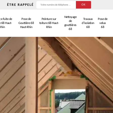
ÊTRE RAPPELÉ
Nettoyage
e fuite de
Pose de
Peinture sur
Travaux
Pose de
de
e 68 Haut-
Gouttière 68
toiture 68 Haut-
d'isolation
velux
gouttières
Rhin
Haut-Rhin
Rhin
68
68
68