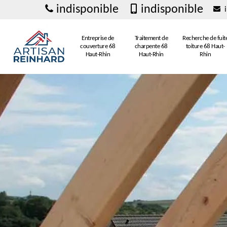
indisponible
indisponible
i
Entreprise de
Traitement de
Recherche de fuit
couverture 68
charpente 68
toiture 68 Haut-
Haut-Rhin
Haut-Rhin
Rhin