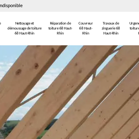
ndisponible
e
Nettoyage et
Réparation de
Couvreur
Travaux de
Urgenc
démoussage de toiture
toiture 68 Haut-
68 Haut-
zinguerie 68
toitur
68 Haut-Rhin
Rhin
Rhin
Haut-Rhin