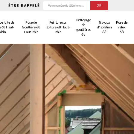
ÊTRE RAPPELÉ
Nettoyage
e fuite de
Pose de
Peinture sur
Travaux
Pose de
de
e 68 Haut-
Gouttière 68
toiture 68 Haut-
d'isolation
velux
gouttières
Rhin
Haut-Rhin
Rhin
68
68
68