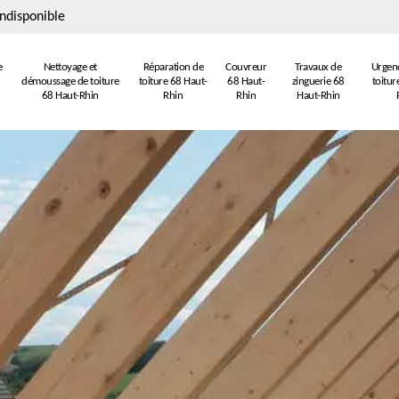
ndisponible
e
Nettoyage et
Réparation de
Couvreur
Travaux de
Urgenc
démoussage de toiture
toiture 68 Haut-
68 Haut-
zinguerie 68
toitur
68 Haut-Rhin
Rhin
Rhin
Haut-Rhin