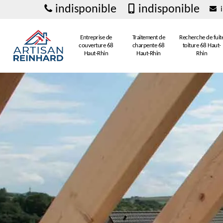
indisponible
indisponible
i
Entreprise de
Traitement de
Recherche de fuit
couverture 68
charpente 68
toiture 68 Haut-
Haut-Rhin
Haut-Rhin
Rhin