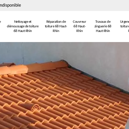
ndisponible
e
Nettoyage et
Réparation de
Couvreur
Travaux de
Urgenc
démoussage de toiture
toiture 68 Haut-
68 Haut-
zinguerie 68
toitur
68 Haut-Rhin
Rhin
Rhin
Haut-Rhin