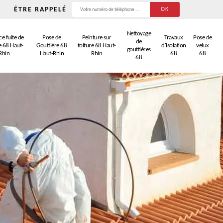
ÊTRE RAPPELÉ
Nettoyage
e fuite de
Pose de
Peinture sur
Travaux
Pose de
de
e 68 Haut-
Gouttière 68
toiture 68 Haut-
d'isolation
velux
gouttières
Rhin
Haut-Rhin
Rhin
68
68
68