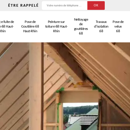
ÊTRE RAPPELÉ
Nettoyage
e fuite de
Pose de
Peinture sur
Travaux
Pose de
de
e 68 Haut-
Gouttière 68
toiture 68 Haut-
d'isolation
velux
gouttières
Rhin
Haut-Rhin
Rhin
68
68
68