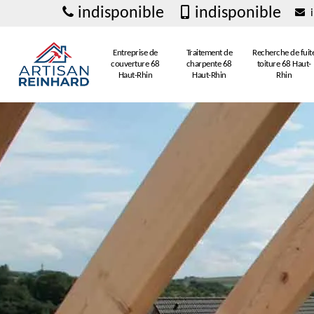
indisponible
indisponible
i
Entreprise de
Traitement de
Recherche de fuit
couverture 68
charpente 68
toiture 68 Haut-
Haut-Rhin
Haut-Rhin
Rhin