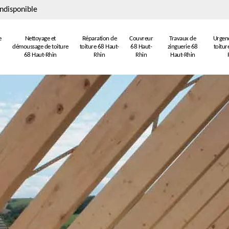
ndisponible
e
Nettoyage et
Réparation de
Couvreur
Travaux de
Urgenc
démoussage de toiture
toiture 68 Haut-
68 Haut-
zinguerie 68
toitur
68 Haut-Rhin
Rhin
Rhin
Haut-Rhin