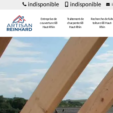
indisponible
indisponible
i
Entreprise de
Traitement de
Recherche de fuit
couverture 68
charpente 68
toiture 68 Haut-
Haut-Rhin
Haut-Rhin
Rhin