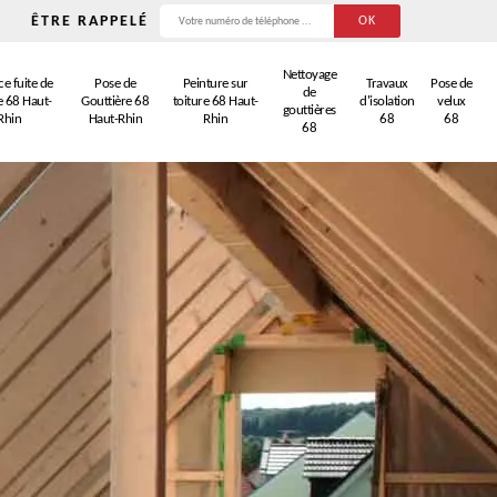
ÊTRE RAPPELÉ
Nettoyage
e fuite de
Pose de
Peinture sur
Travaux
Pose de
de
e 68 Haut-
Gouttière 68
toiture 68 Haut-
d'isolation
velux
gouttières
Rhin
Haut-Rhin
Rhin
68
68
68