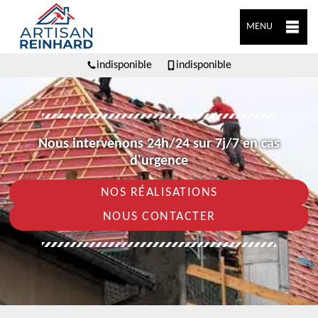
MENU
indisponible
indisponible
Nous intervenons 24h/24 sur 7j/7 en cas
d'urgence
NOS RÉALISATIONS
NOUS CONTACTER