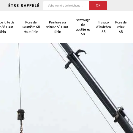
ÊTRE RAPPELÉ
Nettoyage
e fuite de
Pose de
Peinture sur
Travaux
Pose de
de
e 68 Haut-
Gouttière 68
toiture 68 Haut-
d'isolation
velux
gouttières
Rhin
Haut-Rhin
Rhin
68
68
68