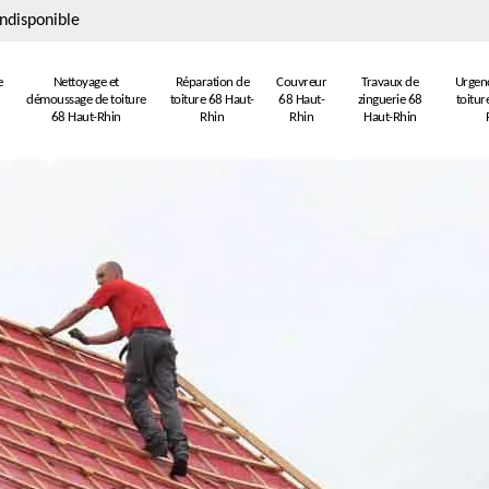
ndisponible
e
Nettoyage et
Réparation de
Couvreur
Travaux de
Urgenc
démoussage de toiture
toiture 68 Haut-
68 Haut-
zinguerie 68
toitur
68 Haut-Rhin
Rhin
Rhin
Haut-Rhin