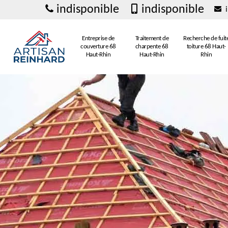
indisponible
indisponible
i
Entreprise de
Traitement de
Recherche de fuit
couverture 68
charpente 68
toiture 68 Haut-
Haut-Rhin
Haut-Rhin
Rhin