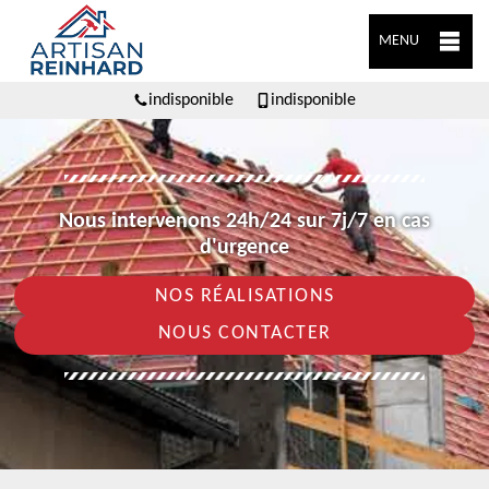
MENU
indisponible
indisponible
Nous intervenons 24h/24 sur 7j/7 en cas
d'urgence
NOS RÉALISATIONS
NOUS CONTACTER