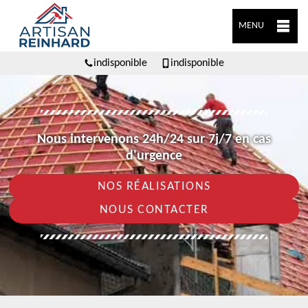
MENU
indisponible
indisponible
Nous intervenons 24h/24 sur 7j/7 en cas
d'urgence
NOS RÉALISATIONS
NOUS CONTACTER