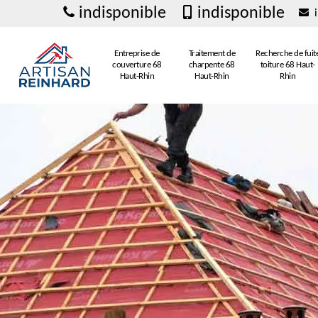
indisponible
indisponible
i
Entreprise de
Traitement de
Recherche de fuit
couverture 68
charpente 68
toiture 68 Haut-
Haut-Rhin
Haut-Rhin
Rhin