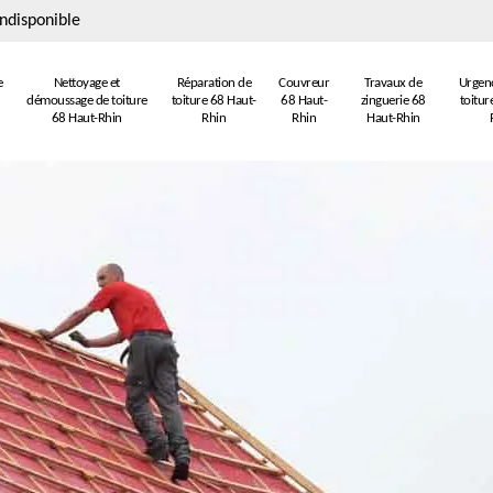
ndisponible
e
Nettoyage et
Réparation de
Couvreur
Travaux de
Urgenc
démoussage de toiture
toiture 68 Haut-
68 Haut-
zinguerie 68
toitur
68 Haut-Rhin
Rhin
Rhin
Haut-Rhin