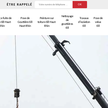
ÊTRE RAPPELÉ
Nettoyage
e fuite de
Pose de
Peinture sur
Travaux
Pose de
de
e 68 Haut-
Gouttière 68
toiture 68 Haut-
d'isolation
velux
gouttières
Rhin
Haut-Rhin
Rhin
68
68
68