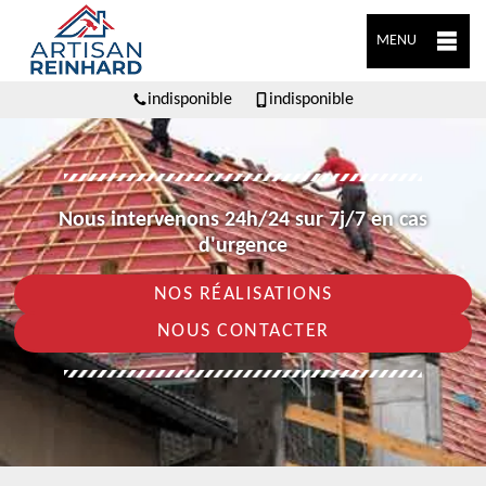
MENU
indisponible
indisponible
Nous intervenons 24h/24 sur 7j/7 en cas
d'urgence
NOS RÉALISATIONS
NOUS CONTACTER