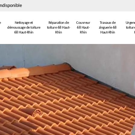
ndisponible
e
Nettoyage et
Réparation de
Couvreur
Travaux de
Urgenc
démoussage de toiture
toiture 68 Haut-
68 Haut-
zinguerie 68
toitur
68 Haut-Rhin
Rhin
Rhin
Haut-Rhin