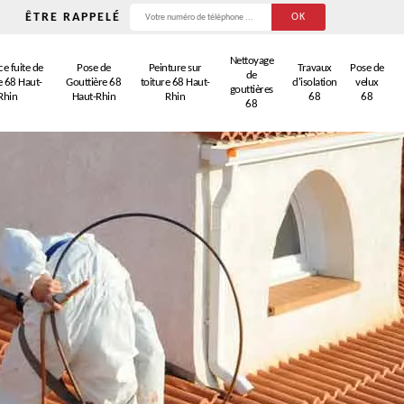
ÊTRE RAPPELÉ
Nettoyage
e fuite de
Pose de
Peinture sur
Travaux
Pose de
de
e 68 Haut-
Gouttière 68
toiture 68 Haut-
d'isolation
velux
gouttières
Rhin
Haut-Rhin
Rhin
68
68
68