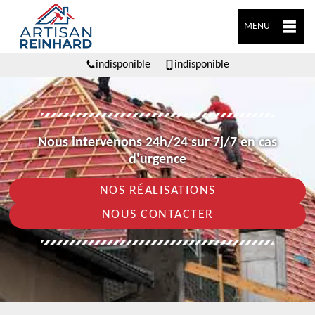
MENU
indisponible
indisponible
Nous intervenons 24h/24 sur 7j/7 en cas
d'urgence
NOS RÉALISATIONS
NOUS CONTACTER