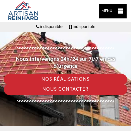
MENU
indisponible
indisponible
Nous intervenons 24h/24 sur 7j/7 en cas
d'urgence
NOS RÉALISATIONS
NOUS CONTACTER