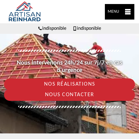
MENU
indisponible
indisponible
Nous intervenons 24h/24 sur 7j/7 en cas
d'urgence
NOS RÉALISATIONS
NOUS CONTACTER