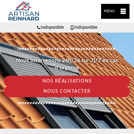
MENU
indisponible
indisponible
Nous intervenons 24h/24 sur 7j/7 en cas
d'urgence
NOS RÉALISATIONS
NOUS CONTACTER