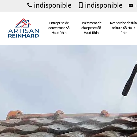
indisponible
indisponible
i
Entreprise de
Traitement de
Recherche de fuit
couverture 68
charpente 68
toiture 68 Haut-
Haut-Rhin
Haut-Rhin
Rhin