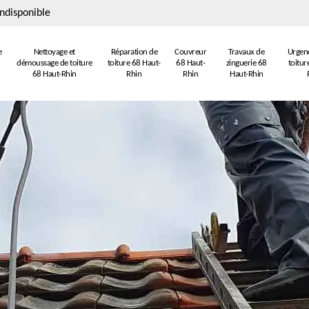
ndisponible
e
Nettoyage et
Réparation de
Couvreur
Travaux de
Urgenc
démoussage de toiture
toiture 68 Haut-
68 Haut-
zinguerie 68
toitur
68 Haut-Rhin
Rhin
Rhin
Haut-Rhin