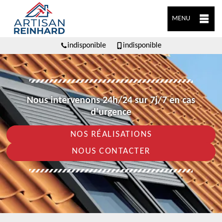
MENU
indisponible
indisponible
Nous intervenons 24h/24 sur 7j/7 en cas
d'urgence
NOS RÉALISATIONS
NOUS CONTACTER