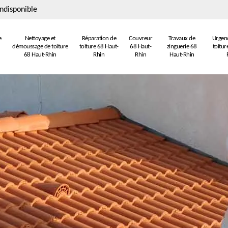
ndisponible
e
Nettoyage et
Réparation de
Couvreur
Travaux de
Urgenc
démoussage de toiture
toiture 68 Haut-
68 Haut-
zinguerie 68
toitur
68 Haut-Rhin
Rhin
Rhin
Haut-Rhin