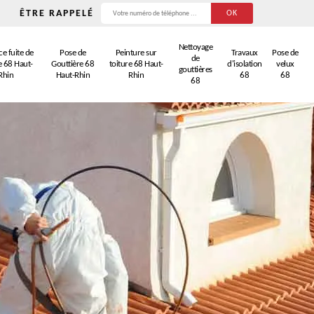
ÊTRE RAPPELÉ
Nettoyage
e fuite de
Pose de
Peinture sur
Travaux
Pose de
de
e 68 Haut-
Gouttière 68
toiture 68 Haut-
d'isolation
velux
gouttières
Rhin
Haut-Rhin
Rhin
68
68
68