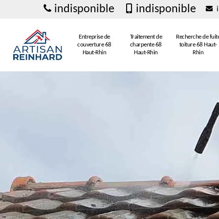
indisponible
indisponible
i
Entreprise de
Traitement de
Recherche de fuit
couverture 68
charpente 68
toiture 68 Haut-
Haut-Rhin
Haut-Rhin
Rhin