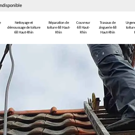
ndisponible
e
Nettoyage et
Réparation de
Couvreur
Travaux de
Urgenc
démoussage de toiture
toiture 68 Haut-
68 Haut-
zinguerie 68
toitur
68 Haut-Rhin
Rhin
Rhin
Haut-Rhin