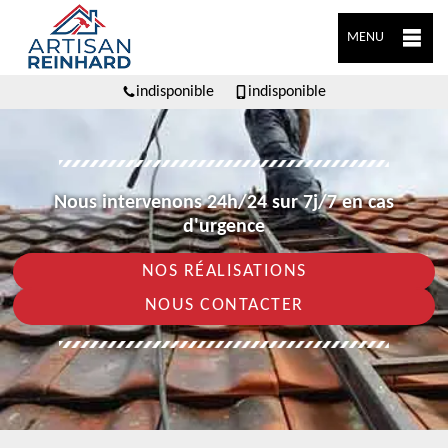
MENU
indisponible
indisponible
Nous intervenons 24h/24 sur 7j/7 en cas
d'urgence
NOS RÉALISATIONS
NOUS CONTACTER