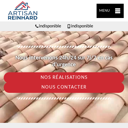
MENU
indisponible
indisponible
Nous intervenons 24h/24 sur 7j/7 en cas
d'urgence
NOS RÉALISATIONS
NOUS CONTACTER