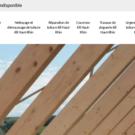
ndisponible
e
Nettoyage et
Réparation de
Couvreur
Travaux de
Urgenc
démoussage de toiture
toiture 68 Haut-
68 Haut-
zinguerie 68
toitur
68 Haut-Rhin
Rhin
Rhin
Haut-Rhin