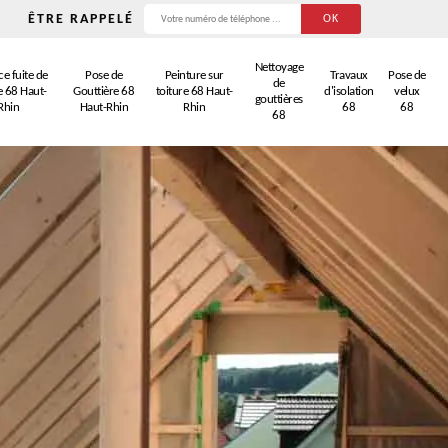
ÊTRE RAPPELÉ
Nettoyage
e fuite de
Pose de
Peinture sur
Travaux
Pose de
de
e 68 Haut-
Gouttière 68
toiture 68 Haut-
d'isolation
velux
gouttières
Rhin
Haut-Rhin
Rhin
68
68
68