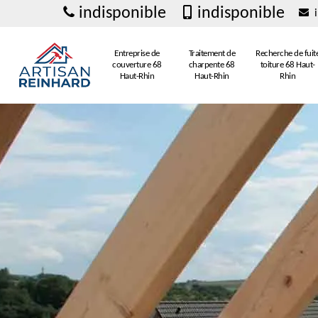
indisponible
indisponible
i
Entreprise de
Traitement de
Recherche de fuit
couverture 68
charpente 68
toiture 68 Haut-
Haut-Rhin
Haut-Rhin
Rhin