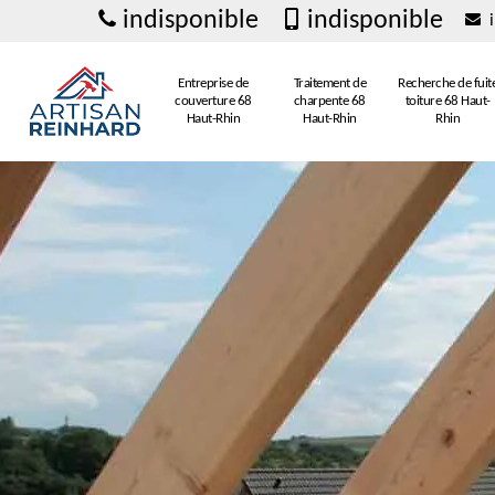
indisponible
indisponible
i
Entreprise de
Traitement de
Recherche de fuit
couverture 68
charpente 68
toiture 68 Haut-
Haut-Rhin
Haut-Rhin
Rhin