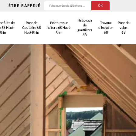
ÊTRE RAPPELÉ
Nettoyage
e fuite de
Pose de
Peinture sur
Travaux
Pose de
de
e 68 Haut-
Gouttière 68
toiture 68 Haut-
d'isolation
velux
gouttières
Rhin
Haut-Rhin
Rhin
68
68
68