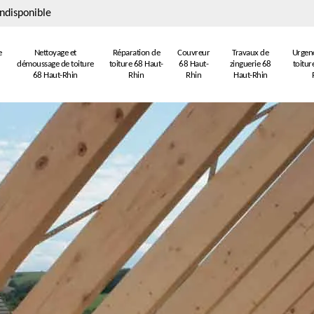
ndisponible
e
Nettoyage et
Réparation de
Couvreur
Travaux de
Urgenc
démoussage de toiture
toiture 68 Haut-
68 Haut-
zinguerie 68
toitur
68 Haut-Rhin
Rhin
Rhin
Haut-Rhin