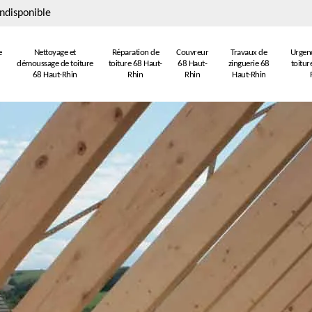
ndisponible
e
Nettoyage et
Réparation de
Couvreur
Travaux de
Urgenc
démoussage de toiture
toiture 68 Haut-
68 Haut-
zinguerie 68
toitur
68 Haut-Rhin
Rhin
Rhin
Haut-Rhin