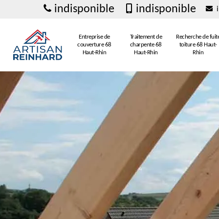
indisponible
indisponible
i
Entreprise de
Traitement de
Recherche de fuit
couverture 68
charpente 68
toiture 68 Haut-
Haut-Rhin
Haut-Rhin
Rhin