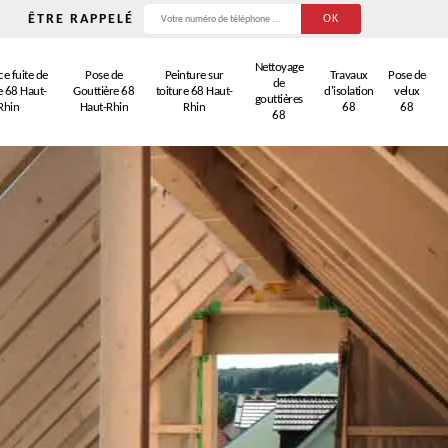
ÊTRE RAPPELÉ
Nettoyage
e fuite de
Pose de
Peinture sur
Travaux
Pose de
de
e 68 Haut-
Gouttière 68
toiture 68 Haut-
d'isolation
velux
gouttières
Rhin
Haut-Rhin
Rhin
68
68
68