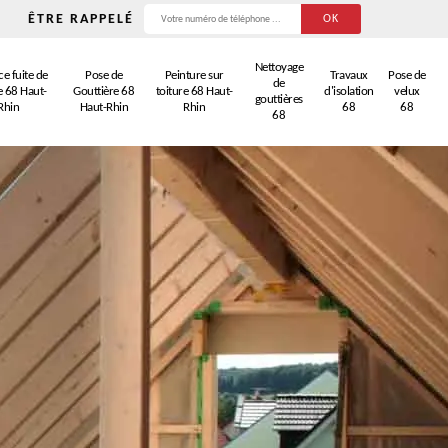
ÊTRE RAPPELÉ
Nettoyage
e fuite de
Pose de
Peinture sur
Travaux
Pose de
de
e 68 Haut-
Gouttière 68
toiture 68 Haut-
d'isolation
velux
gouttières
Rhin
Haut-Rhin
Rhin
68
68
68