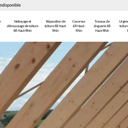
ndisponible
e
Nettoyage et
Réparation de
Couvreur
Travaux de
Urgenc
démoussage de toiture
toiture 68 Haut-
68 Haut-
zinguerie 68
toitur
68 Haut-Rhin
Rhin
Rhin
Haut-Rhin