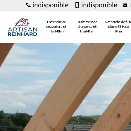
indisponible
indisponible
i
Entreprise de
Traitement de
Recherche de fuit
couverture 68
charpente 68
toiture 68 Haut-
Haut-Rhin
Haut-Rhin
Rhin