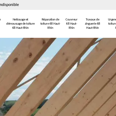
ndisponible
e
Nettoyage et
Réparation de
Couvreur
Travaux de
Urgenc
démoussage de toiture
toiture 68 Haut-
68 Haut-
zinguerie 68
toitur
68 Haut-Rhin
Rhin
Rhin
Haut-Rhin