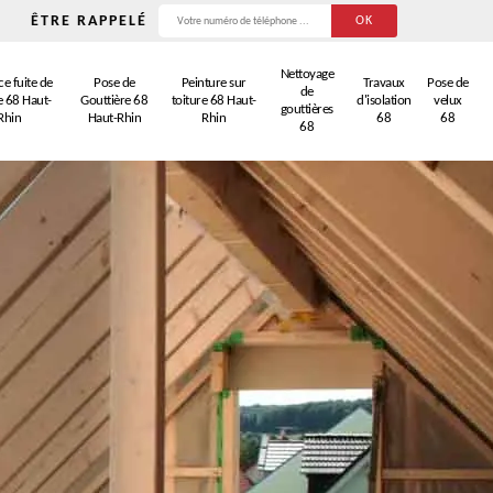
ÊTRE RAPPELÉ
Nettoyage
e fuite de
Pose de
Peinture sur
Travaux
Pose de
de
e 68 Haut-
Gouttière 68
toiture 68 Haut-
d'isolation
velux
gouttières
Rhin
Haut-Rhin
Rhin
68
68
68