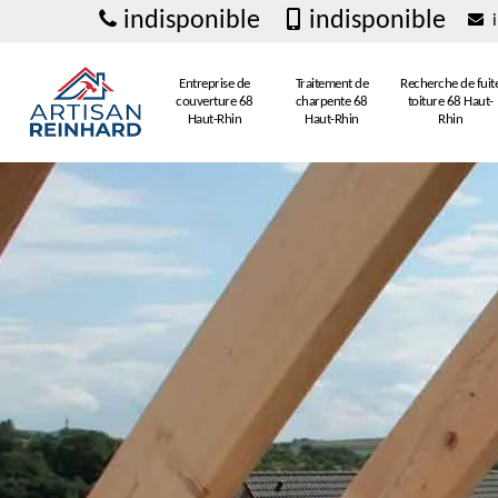
indisponible
indisponible
i
Entreprise de
Traitement de
Recherche de fuit
couverture 68
charpente 68
toiture 68 Haut-
Haut-Rhin
Haut-Rhin
Rhin