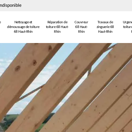
ndisponible
e
Nettoyage et
Réparation de
Couvreur
Travaux de
Urgenc
démoussage de toiture
toiture 68 Haut-
68 Haut-
zinguerie 68
toitur
68 Haut-Rhin
Rhin
Rhin
Haut-Rhin