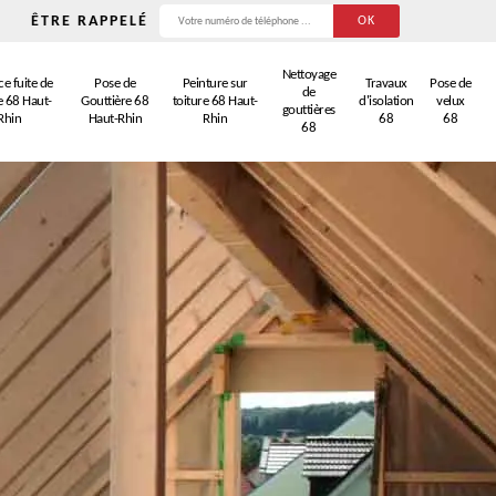
ÊTRE RAPPELÉ
Nettoyage
e fuite de
Pose de
Peinture sur
Travaux
Pose de
de
e 68 Haut-
Gouttière 68
toiture 68 Haut-
d'isolation
velux
gouttières
Rhin
Haut-Rhin
Rhin
68
68
68