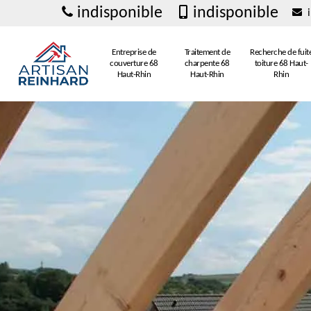
indisponible
indisponible
i
Entreprise de
Traitement de
Recherche de fuit
couverture 68
charpente 68
toiture 68 Haut-
Haut-Rhin
Haut-Rhin
Rhin