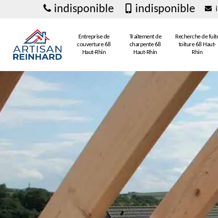
indisponible
indisponible
i
Entreprise de
Traitement de
Recherche de fuit
couverture 68
charpente 68
toiture 68 Haut-
Haut-Rhin
Haut-Rhin
Rhin