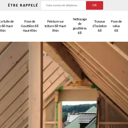
ÊTRE RAPPELÉ
Nettoyage
e fuite de
Pose de
Peinture sur
Travaux
Pose de
de
e 68 Haut-
Gouttière 68
toiture 68 Haut-
d'isolation
velux
gouttières
Rhin
Haut-Rhin
Rhin
68
68
68