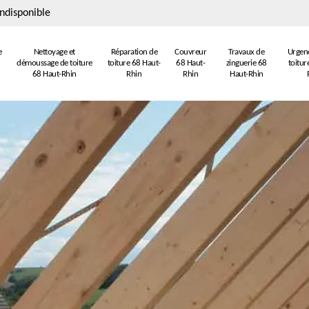
ndisponible
e
Nettoyage et
Réparation de
Couvreur
Travaux de
Urgenc
démoussage de toiture
toiture 68 Haut-
68 Haut-
zinguerie 68
toitur
68 Haut-Rhin
Rhin
Rhin
Haut-Rhin