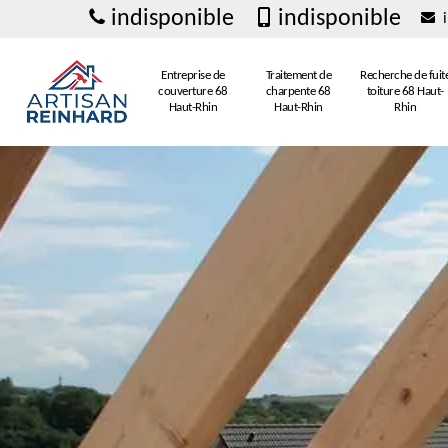
indisponible
indisponible
i
Entreprise de
Traitement de
Recherche de fuit
couverture 68
charpente 68
toiture 68 Haut-
Haut-Rhin
Haut-Rhin
Rhin