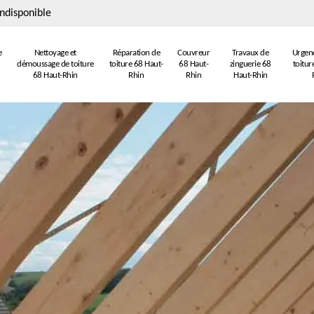
ndisponible
e
Nettoyage et
Réparation de
Couvreur
Travaux de
Urgenc
démoussage de toiture
toiture 68 Haut-
68 Haut-
zinguerie 68
toitur
68 Haut-Rhin
Rhin
Rhin
Haut-Rhin