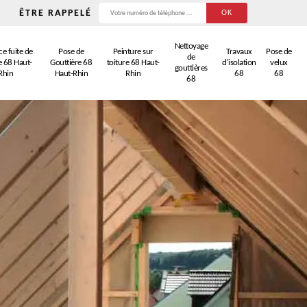
ÊTRE RAPPELÉ
Nettoyage
e fuite de
Pose de
Peinture sur
Travaux
Pose de
de
e 68 Haut-
Gouttière 68
toiture 68 Haut-
d'isolation
velux
gouttières
Rhin
Haut-Rhin
Rhin
68
68
68