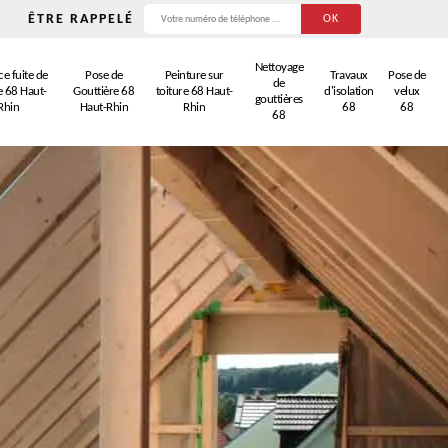
ÊTRE RAPPELÉ
Nettoyage
e fuite de
Pose de
Peinture sur
Travaux
Pose de
de
e 68 Haut-
Gouttière 68
toiture 68 Haut-
d'isolation
velux
gouttières
Rhin
Haut-Rhin
Rhin
68
68
68