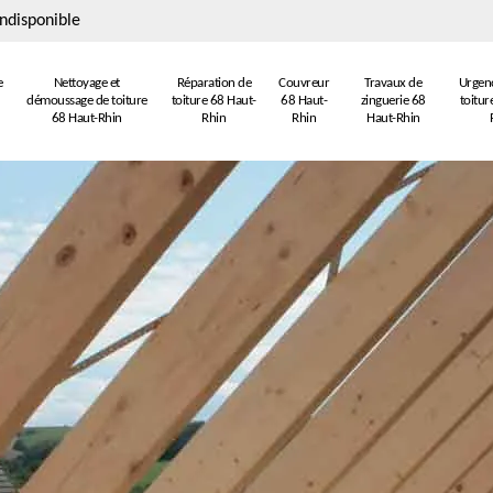
ndisponible
e
Nettoyage et
Réparation de
Couvreur
Travaux de
Urgenc
démoussage de toiture
toiture 68 Haut-
68 Haut-
zinguerie 68
toitur
68 Haut-Rhin
Rhin
Rhin
Haut-Rhin