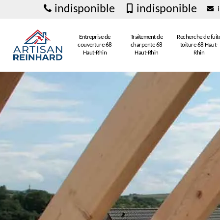
indisponible
indisponible
i
Entreprise de
Traitement de
Recherche de fuit
couverture 68
charpente 68
toiture 68 Haut-
Haut-Rhin
Haut-Rhin
Rhin