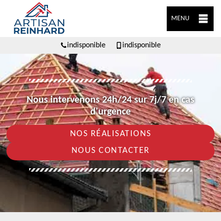
MENU
indisponible
indisponible
Nous intervenons 24h/24 sur 7j/7 en cas
d'urgence
NOS RÉALISATIONS
NOUS CONTACTER