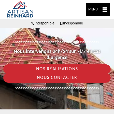
MENU
indisponible
indisponible
Nous intervenons 24h/24 sur 7j/7 en cas
d'urgence
NOS RÉALISATIONS
NOUS CONTACTER