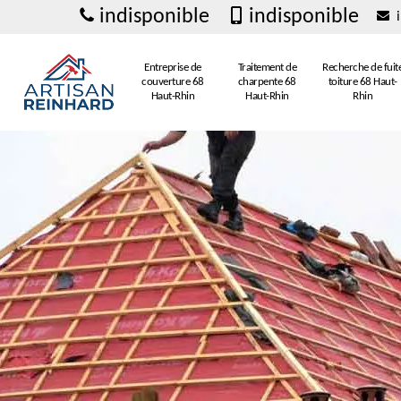
indisponible
indisponible
i
Entreprise de
Traitement de
Recherche de fuit
couverture 68
charpente 68
toiture 68 Haut-
Haut-Rhin
Haut-Rhin
Rhin