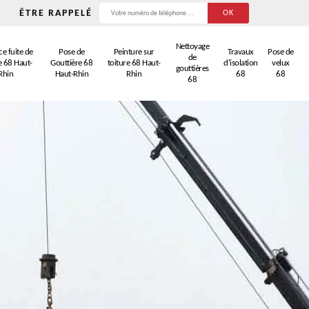
ÊTRE RAPPELÉ
Nettoyage
e fuite de
Pose de
Peinture sur
Travaux
Pose de
de
e 68 Haut-
Gouttière 68
toiture 68 Haut-
d'isolation
velux
gouttières
Rhin
Haut-Rhin
Rhin
68
68
68