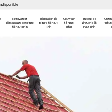
ndisponible
e
Nettoyage et
Réparation de
Couvreur
Travaux de
Urgenc
démoussage de toiture
toiture 68 Haut-
68 Haut-
zinguerie 68
toitur
68 Haut-Rhin
Rhin
Rhin
Haut-Rhin